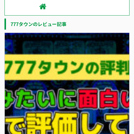
777タウンのレビュー記事