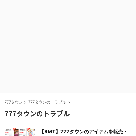
777タウン
>
777タウンのトラブル
>
777タウンのトラブル
【RMT】777タウンのアイテムを転売・