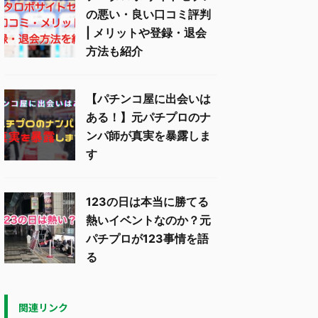
の悪い・良い口コミ評判
| メリットや登録・退会
方法も紹介
【パチンコ屋に出会いは
ある！】元パチプロのナ
ンパ師が真実を暴露しま
す
123の日は本当に勝てる
熱いイベントなのか？元
パチプロが123事情を語
る
関連リンク