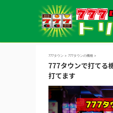
777タウン
>
777タウンの機種
>
777タウンで打てる機
打てます