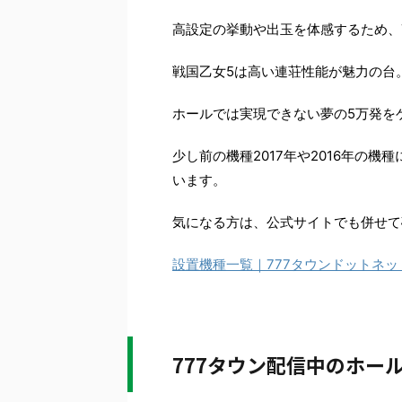
高設定の挙動や出玉を体感するため、
戦国乙女5は高い連荘性能が魅力の台
ホールでは実現できない夢の5万発を
少し前の機種2017年や2016年の
います。
気になる方は、公式サイトでも併せて
設置機種一覧｜
777
タウンドットネッ
777タウン配信中のホー