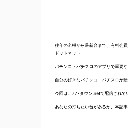
往年の名機から最新台まで、有料会員
ドットネット。
パチンコ・パチスロのアプリで重要な
自分の好きなパチンコ・パチスロが最
今回は、777タウン.netで配信さ
あなたの打ちたい台があるか、本記事