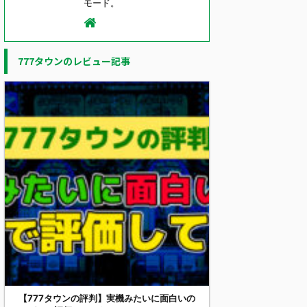
モード。
777タウンのレビュー記事
【777タウンの評判】実機みたいに面白いの