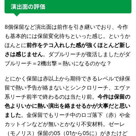
演出面の評価
8個保留など演出面は前作を引き継いでおり、今作
も基本的には保留変化待ちといった感じ。というか
ほんとに
前作をテコ入れした感が強くほとんど新し
さは感じません
。ダブルリーチが復活しましたがダ
ブルリーチ＝2機出撃＝熱いになるのかな？
とにかく保留は赤以上から期待できるレベルで緑保
留で熱い予告が絡まないとシンクロリーチ、エヴァ
系リーチ前半で終わるのは当たり前。
今作は保留の
色よりいかに熱い演出を絡ませるかが大事だと思い
ました
。金保留でもリーチ中のロゴ落下（赤）や金
カットインなどが無いとかなり不安材料。ゼーレ
（モノリス）保留の05（01から05に）がきたけど