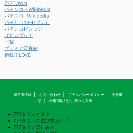
777TOWN
パチンコ - Wikipedia
パチスロ- Wikipedia
パチ7（パチセブン）
パチンコビレッジ
ぱちガブッ！
一撃
プレミア写真館
遊戯王LOVE
運営者情報
お問い合わせ
プライバシーポリシー
免責事
項
特定商取引法に基づく表示
777タウンとは？
777タウンの遊び方ガイド
777タウン楽しみ方