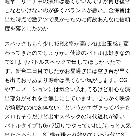
通常、リーチ中の演出は悪くないんですが何せ複合
しなといけないのが多くバランスが悪い。金保留は
出た時点で激アツで良かったのに何故あんなに信頼
度を落としたのか。
スペックももう少し15R比率が高ければ出玉感も変
わってきたのでしょうが。使途のバトルは好きなの
でSTよりバトルスペックで出してほしかったで
す。新台二日目でしたがお昼過ぎには空き台が早く
も出ておりあまり寿命は長くない気がします。CG
やアニメーションには気合い入れてるけど肝心な演
出部分がそれを台無しにしています。せっかく映像
が綺麗なのに勿体ない。というかエヴァってパチも
スロもそうだけど出すスペックの時代遅れが多い、
バトルタイプも6か7辺りでやっていればもっと人気
出ただろうし、ST機が嫌われ始めている時代にST