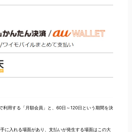
で利用する「月額会員」と、60日～120日という期間を決
で手に入れる場面があり、支払いが発生する場面はこの大