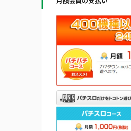
月額会員の支払い