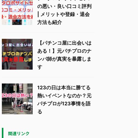
の悪い・良い口コミ評判
| メリットや登録・退会
方法も紹介
【パチンコ屋に出会いは
ある！】元パチプロのナ
ンパ師が真実を暴露しま
す
123の日は本当に勝てる
熱いイベントなのか？元
パチプロが123事情を語
る
関連リンク