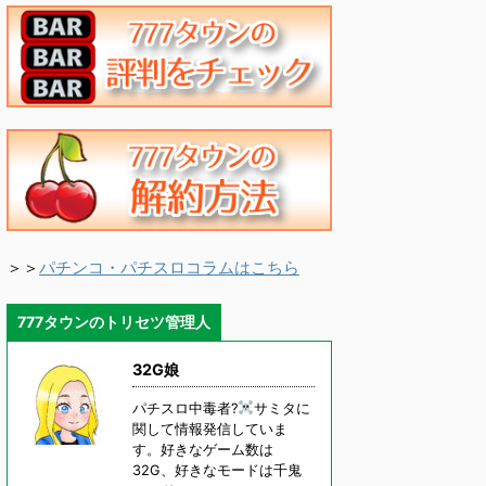
＞＞
パチンコ・パチスロコラムはこちら
777タウンのトリセツ管理人
32G娘
パチスロ中毒者?
サミタに
関して情報発信していま
す。好きなゲーム数は
32G、好きなモードは千鬼